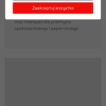
Zapraszamy do kontaktu
Zaakceptuj wszystko
telefonicznego i mailowego w
sprawie doboru części zamiennych
oraz rozwiązań dla przemysłu
opakowaniowego i papierniczego.