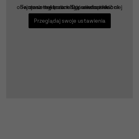
Twoje ustawienia mogą uniemożliwić ci obejrzenie tej treści. Najprawdopodobniej masz wyłączone Doświadczenie.
Przeglądaj swoje ustawienia